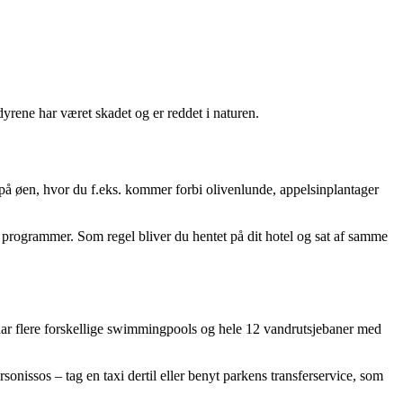
.
yrene har været skadet og er reddet i naturen.
 på øen, hvor du f.eks. kommer forbi olivenlunde, appelsinplantager
e programmer. Som regel bliver du hentet på dit hotel og sat af samme
 har flere forskellige swimmingpools og hele 12 vandrutsjebaner med
onissos – tag en taxi dertil eller benyt parkens transferservice, som