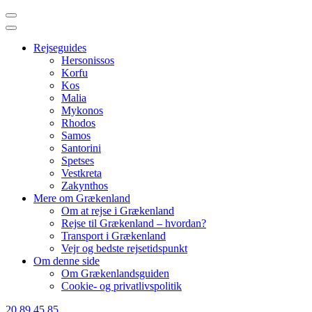
Skip
to
content
Rejseguides
(Press
Hersonissos
Enter)
Korfu
Kos
Malia
Mykonos
Rhodos
Samos
Santorini
Spetses
Vestkreta
Zakynthos
Mere om Grækenland
Om at rejse i Grækenland
Rejse til Grækenland – hvordan?
Transport i Grækenland
Vejr og bedste rejsetidspunkt
Om denne side
Om Grækenlandsguiden
Cookie- og privatlivspolitik
20 89 45 85