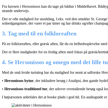
Fra havnen i Hersonissos kan du tage på bådtur i Middelhavet. Bådty
strande undervejs.
Der er ofte mulighed for snorkling, f.eks. ved den smukke St. George’s
solnedgangsture, der varer et par timer og har drinks og/eller champag
3. Tag med til en folkloreaften
På en folkloreaften, eller græsk aften, får du en helhedsoplevelse med
Der er flere muligheder for en festlig aften med fokus på græsk/kretis
4. Se Hersonissos og omegn med det lille tu
Med de små hvide turisttog har du mulighed for nemt at udforske Herso
•
Hersonissos bytur
, der inkludere besøg i Analipsi, den gamle bydel
•
Hersonissos traditionel tur
, der udover ovenstående besøg også kom
I højsæsonen anbefales det at booke plads i god tid. En audioguide er 