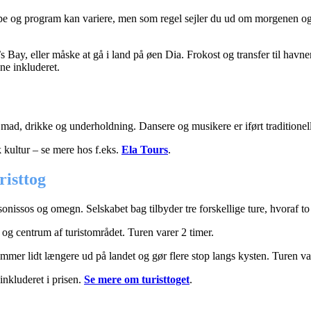
pe og program kan variere, men som regel sejler du ud om morgenen og 
 Bay, eller måske at gå i land på øen Dia. Frokost og transfer til havne
ne inkluderet.
 mad, drikke og underholdning. Dansere og musikere er iført traditionel
k kultur – se mere hos f.eks.
Ela Tours
.
risttog
nissos og omegn. Selskabet bag tilbyder tre forskellige ture, hvoraf to
 og centrum af turistområdet. Turen varer 2 timer.
mer lidt længere ud på landet og gør flere stop langs kysten. Turen var
inkluderet i prisen.
Se mere om turisttoget
.