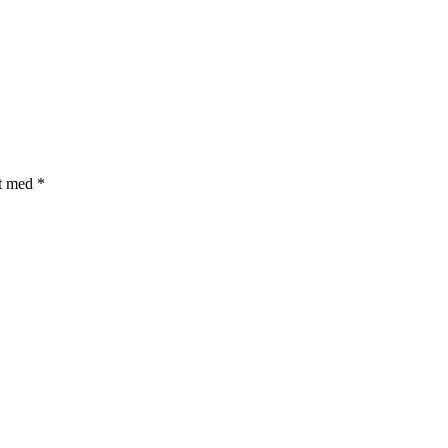
et med
*