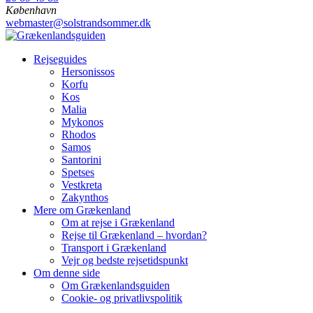
København
webmaster@solstrandsommer.dk
Grækenlandsguiden
Rejseguides
Hersonissos
Korfu
Kos
Malia
Mykonos
Rhodos
Samos
Santorini
Spetses
Vestkreta
Zakynthos
Mere om Grækenland
Om at rejse i Grækenland
Rejse til Grækenland – hvordan?
Transport i Grækenland
Vejr og bedste rejsetidspunkt
Om denne side
Om Grækenlandsguiden
Cookie- og privatlivspolitik