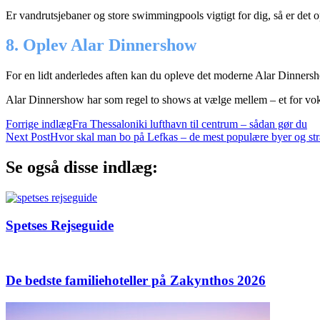
Er vandrutsjebaner og store swimmingpools vigtigt for dig, så er det o
8. Oplev Alar Dinnershow
For en lidt anderledes aften kan du opleve det moderne Alar Dinnersh
Alar Dinnershow har som regel to shows at vælge mellem – et for vok
Post
Forrige indlæg
Fra Thessaloniki lufthavn til centrum – sådan gør du
Next Post
Hvor skal man bo på Lefkas – de mest populære byer og st
Navigation
Se også disse indlæg:
Spetses Rejseguide
De bedste familiehoteller på Zakynthos 2026