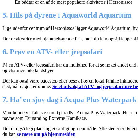
En bådtur er en af de mest populære aktiviteter i Hersonissos
5. Hils på dyrene i Aquaworld Aquarium
Lige udenfor centrum af Hersonissos ligger Aquaworld Aquarium, hvo
Der er akvarier med hjemmehørende fisk, men du kan også klappe skildp
6. Prøv en ATV- eller jeepsafari
På en ATV- eller jeepsafari har du mulighed for at se noget andet end
og charmerende landsbyer.
Der kan også være badestop eller besøg hos en lokal familie inkludere
sted, når dagen er omme.
Se et udvalg af ATV- og jeepsafariture h
7. Ha’ en sjov dag i Acqua Plus Waterpark
Vandhunde vil føle sig som i paradis i Acqua Plus Waterpark. Her er d
navne som Tsunami og Extreme Kamikaze.
Der er også legeplads og et særligt børneområde. Alle steder er livred
du kan
se mere om på hjemmesiden
.