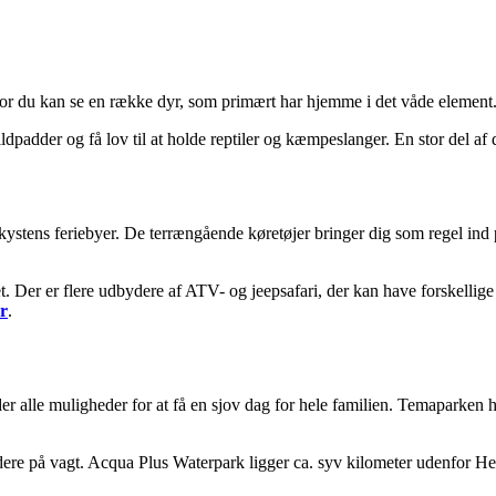
r du kan se en række dyr, som primært har hjemme i det våde element
adder og få lov til at holde reptiler og kæmpeslanger. En stor del af d
 kystens feriebyer. De terrængående køretøjer bringer dig som regel ind
t. Der er flere udbydere af ATV- og jeepsafari, der kan have forskellig
er
.
er alle muligheder for at få en sjov dag for hele familien. Temaparken
dere på vagt. Acqua Plus Waterpark ligger ca. syv kilometer udenfor Hers