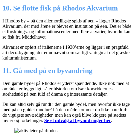
10. Se flotte fisk på Rhodos Akvarium
I Rhodos by – på den allernordligste spids af øen – ligger Rhodos
Akvarium, der med årene er blevet en institution på øen. Det er både
et forsknings- og informationscenter med flere akvarier, hvor du kan
se fisk fra Middelhavet.
Akvariet er opført af italienerne i 1930’erne og ligger i en pragtfuld
art deco-bygning, der er udnævnt som særligt vartegn af det græske
kulturministerium.
11. Gå med på en byvandring
Den gamle bydel på Rhodos er yderst spændende. Ikke nok med at
området er hyggeligt, så er historien om især korsriddernes
storhedstid på øen fuld af drama og interessante detaljer.
Du kan altid selv gå rundt i den gamle bydel, men hvorfor ikke tage
med på en guidet rundtur? På den måde kommer du ikke bare forbi
de vigtigste seværdigheder, men kan også blive klogere på stedets
myter og fortællinger.
Se et udvalg af byvandringer her
.