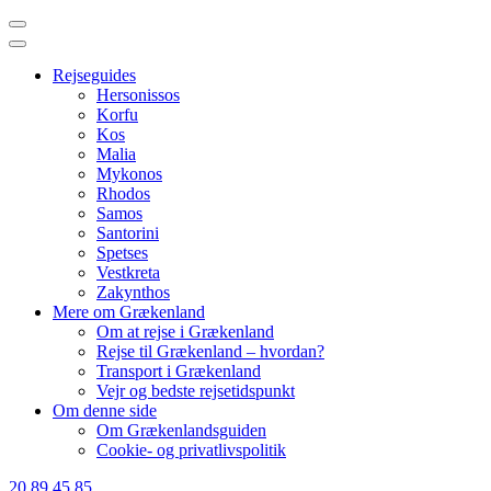
Skip
to
content
Rejseguides
(Press
Hersonissos
Enter)
Korfu
Kos
Malia
Mykonos
Rhodos
Samos
Santorini
Spetses
Vestkreta
Zakynthos
Mere om Grækenland
Om at rejse i Grækenland
Rejse til Grækenland – hvordan?
Transport i Grækenland
Vejr og bedste rejsetidspunkt
Om denne side
Om Grækenlandsguiden
Cookie- og privatlivspolitik
20 89 45 85