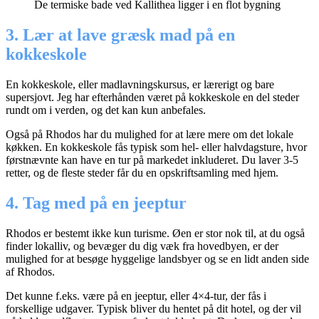
De termiske bade ved Kallithea ligger i en flot bygning
3. Lær at lave græsk mad på en
kokkeskole
En kokkeskole, eller madlavningskursus, er lærerigt og bare
supersjovt. Jeg har efterhånden været på kokkeskole en del steder
rundt om i verden, og det kan kun anbefales.
Også på Rhodos har du mulighed for at lære mere om det lokale
køkken. En kokkeskole fås typisk som hel- eller halvdagsture, hvor
førstnævnte kan have en tur på markedet inkluderet. Du laver 3-5
retter, og de fleste steder får du en opskriftsamling med hjem.
4. Tag med på en jeeptur
Rhodos er bestemt ikke kun turisme. Øen er stor nok til, at du også
finder lokalliv, og bevæger du dig væk fra hovedbyen, er der
mulighed for at besøge hyggelige landsbyer og se en lidt anden side
af Rhodos.
Det kunne f.eks. være på en jeeptur, eller 4×4-tur, der fås i
forskellige udgaver. Typisk bliver du hentet på dit hotel, og der vil