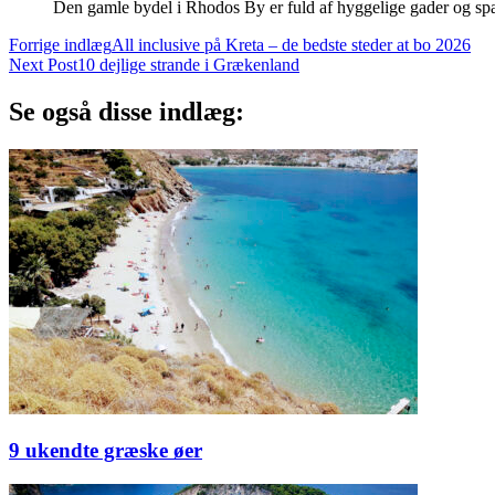
Den gamle bydel i Rhodos By er fuld af hyggelige gader og sp
Post
Forrige indlæg
All inclusive på Kreta – de bedste steder at bo 2026
Next Post
10 dejlige strande i Grækenland
Navigation
Se også disse indlæg:
9 ukendte græske øer