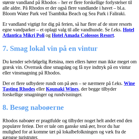
største vandland på Rhodos – her er flere forskellige forlystelser til
alle aldre. På Rhodos er der også flere vandlande i havet – bl.a.
Bloom Water Park ved Tsambika Beach og Sea Park i Faliraki.
Er vandland vigtigt for dig på ferien, så har flere af de store resorts
egne vandparker – et oplagt valg til alle vandhunde. Se f.eks.
Hotel
Atlantica Mikri Poli
og
Hotel Amada Colossos Resort
.
7. Smag lokal vin på en vintur
Du kender selvfølgelig Retsina, men ellers hører man ikke meget om
græsk vin. Overrask dine smagsløg og få nye indtryk på en vintur
eller vinsmagning på Rhodos.
Der er flere udbydere rundt om på øen – se nærmere på f.eks.
Wine
Tasting Rhodes
eller
Kounaki Wines
, der begge tilbyder
forskellige smagninger og rundvisninger.
8. Besøg naboøerne
Rhodos naboøer er pragtfulde og tilbyder noget helt andet end den
populære ferieø. Der er tale om ganske små øer, hvor du har
mulighed for at komme tæt på lokalbefolkningen og væk fra de
gængse turistruter.