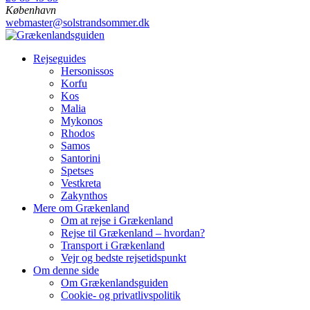
København
webmaster@solstrandsommer.dk
Grækenlandsguiden
Rejseguides
Hersonissos
Korfu
Kos
Malia
Mykonos
Rhodos
Samos
Santorini
Spetses
Vestkreta
Zakynthos
Mere om Grækenland
Om at rejse i Grækenland
Rejse til Grækenland – hvordan?
Transport i Grækenland
Vejr og bedste rejsetidspunkt
Om denne side
Om Grækenlandsguiden
Cookie- og privatlivspolitik