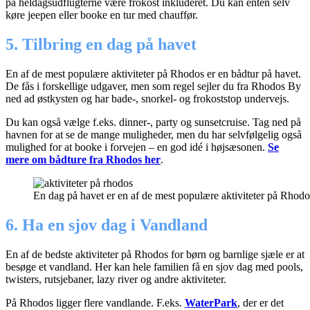
på heldagsudflugterne være frokost inkluderet. Du kan enten selv
køre jeepen eller booke en tur med chauffør.
5. Tilbring en dag på havet
En af de mest populære aktiviteter på Rhodos er en bådtur på havet.
De fås i forskellige udgaver, men som regel sejler du fra Rhodos By
ned ad østkysten og har bade-, snorkel- og frokoststop undervejs.
Du kan også vælge f.eks. dinner-, party og sunsetcruise. Tag ned på
havnen for at se de mange muligheder, men du har selvfølgelig også
mulighed for at booke i forvejen – en god idé i højsæsonen.
Se
mere om bådture fra Rhodos her
.
En dag på havet er en af de mest populære aktiviteter på Rhodo
6. Ha en sjov dag i Vandland
En af de bedste aktiviteter på Rhodos for børn og barnlige sjæle er at
besøge et vandland. Her kan hele familien få en sjov dag med pools,
twisters, rutsjebaner, lazy river og andre aktiviteter.
På Rhodos ligger flere vandlande. F.eks.
WaterPark
, der er det