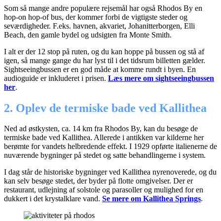
Som så mange andre populære rejsemål har også Rhodos By en
hop-on hop-of bus, der kommer forbi de vigtigste steder og
seværdigheder. F.eks. havnen, akvariet, Johanitterborgen, Elli
Beach, den gamle bydel og udsigten fra Monte Smith.
I alt er der 12 stop på ruten, og du kan hoppe på bussen og stå af
igen, så mange gange du har lyst til i det tidsrum billetten gælder.
Sightseeingbussen er en god måde at komme rundt i byen. En
audioguide er inkluderet i prisen.
Læs mere om sightseeingbussen
her
.
2. Oplev de termiske bade ved Kallithea
Ned ad østkysten, ca. 14 km fra Rhodos By, kan du besøge de
termiske bade ved Kallithea. Allerede i antikken var kilderne her
berømte for vandets helbredende effekt. I 1929 opførte italienerne de
nuværende bygninger på stedet og satte behandlingerne i system.
I dag står de historiske bygninger ved Kallithea nyrenoverede, og du
kan selv besøge stedet, der byder på flotte omgivelser. Der er
restaurant, udlejning af solstole og parasoller og mulighed for en
dukkert i det krystalklare vand.
Se mere om Kallithea Springs
.