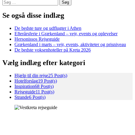
Søg
efter:
Se også disse indlæg
De bedste ture og udflugter i Athen
Efterårsferie i Grækenland – vejr, events og oplevelser
Hersonissos Rejseguide
Grækenland i marts – vejr, events, aktiviteter og prisniveau
De bedste voksenhoteller på Kreta 2026
Vælg indlæg efter kategori
Hjælp til din rejse
25 Post(s)
Hotelforslag
19 Post(s)
Inspiration
68 Post(s)
Rejseguide
11 Post(s)
Strande
6 Post(s)